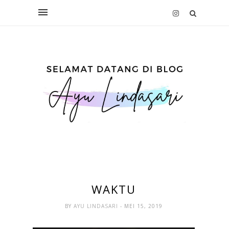
WAKTU
BY
AYU LINDASARI
- MEI 15, 2019