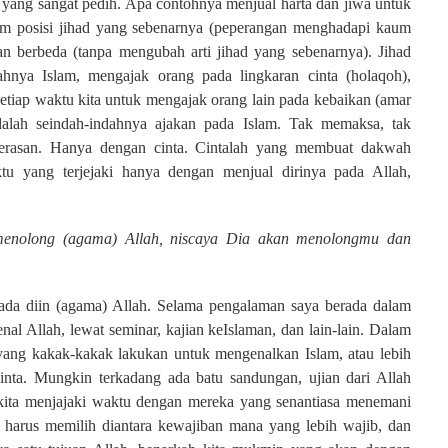
h yang sangat pedih. Apa contohnya menjual harta dan jiwa untuk
alam posisi jihad yang sebenarnya (peperangan menghadapi kaum
kan berbeda (tanpa mengubah arti jihad yang sebenarnya). Jihad
nya Islam, mengajak orang pada lingkaran cinta (holaqoh),
tiap waktu kita untuk mengajak orang lain pada kebaikan (amar
lah seindah-indahnya ajakan pada Islam. Tak memaksa, tak
erasan. Hanya dengan cinta. Cintalah yang membuat dakwah
u yang terjejaki hanya dengan menjual dirinya pada Allah,
enolong (agama) Allah, niscaya Dia akan menolongmu dan
ada diin (agama) Allah. Selama pengalaman saya berada dalam
nal Allah, lewat seminar, kajian keIslaman, dan lain-lain. Dalam
yang kakak-kakak lakukan untuk mengenalkan Islam, atau lebih
inta. Mungkin terkadang ada batu sandungan, ujian dari Allah
as kita menjajaki waktu dengan mereka yang senantiasa menemani
at harus memilih diantara kewajiban mana yang lebih wajib, dan