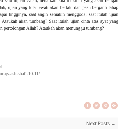
nya satu tujuan Allah, benarkah kita mukmin yang akan dengan
, ujian yang kita lewati akan berlalu dan pasti berganti tahap
pai tingginya, saat angin semakin menggoda, saat itulah ujian
 Ataukah akan tumbang? Saat itulah ujian cinta atas ayat yang
gan pertolongan Allah? Ataukah akan menunggu tumbang?
ml
ur-qs-ash-shaff-10-11/
Next Posts →