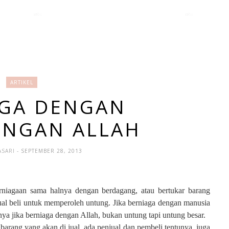
ARTIKEL
AGA DENGAN
ONGAN ALLAH
ASARI
- SEPTEMBER 28, 2013
rniagaan sama halnya dengan berdagang, atau bertukar barang
jual beli untuk memperoleh untung. Jika berniaga dengan manusia
ya jika berniaga dengan Allah, bukan untung tapi untung besar.
 barang yang akan di jual, ada penjual dan pembeli tentunya, juga