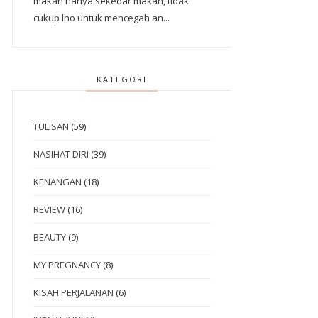
makan hanya sekedar makan, tidak
cukup lho untuk mencegah an...
KATEGORI
TULISAN
(59)
NASIHAT DIRI
(39)
KENANGAN
(18)
REVIEW
(16)
BEAUTY
(9)
MY PREGNANCY
(8)
KISAH PERJALANAN
(6)