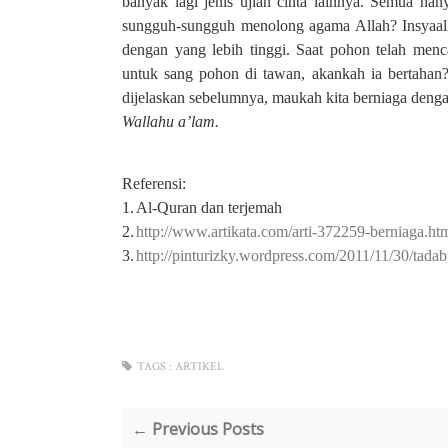
banyak lagi jenis ujian cinta lainnya. Semua ha
sungguh-sungguh menolong agama Allah? Insyaallah
dengan yang lebih tinggi. Saat pohon telah menca
untuk sang pohon di tawan, akankah ia bertahan?
dijelaskan sebelumnya, maukah kita berniaga den
Wallahu a’lam.
Referensi:
1.
Al-Quran dan terjemah
2.
http://www.artikata.com/arti-372259-berniaga.ht
3.
http://pinturizky.wordpress.com/2011/11/30/tadab
TAGS :
ARTIKEL
← Previous Posts