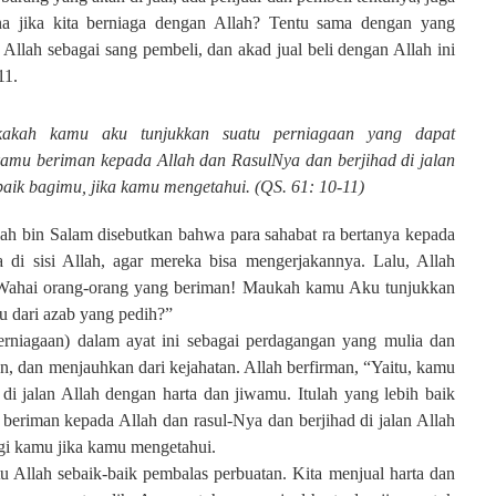
 jika kita berniaga dengan Allah? Tentu sama dengan yang
 Allah sebagai sang pembeli, dan akad jual beli dengan Allah ini
11.
akah kamu aku tunjukkan suatu perniagaan yang dapat
kamu beriman kepada Allah dan RasulNya dan berjihad di jalan
baik bagimu, jika kamu mengetahui. (QS. 61: 10-11)
lah bin Salam disebutkan bahwa para sahabat ra bertanya kepada
 di sisi Allah, agar mereka bisa mengerjakannya. Lalu, Allah
 “Wahai orang-orang yang beriman! Maukah kamu Aku tunjukkan
 dari azab yang pedih?”
perniagaan) dalam ayat ini sebagai perdagangan yang mulia dan
, dan menjauhkan dari kejahatan. Allah berfirman, “Yaitu, kamu
di jalan Allah dengan harta dan jiwamu. Itulah yang lebih baik
beriman kepada Allah dan rasul-Nya dan berjihad di jalan Allah
agi kamu jika kamu mengetahui.
u Allah sebaik-baik pembalas perbuatan. Kita menjual harta dan