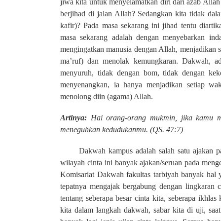
jiwa kita untuk menyelamatkan diri dari azab Alla
berjihad di jalan Allah? Sedangkan kita tidak d
kafir)? Pada masa sekarang ini jihad tentu diarti
masa sekarang adalah dengan menyebarkan indah
mengingatkan manusia dengan Allah, menjadikan se
ma’ruf) dan menolak kemungkaran. Dakwah, ada
menyuruh, tidak dengan bom, tidak dengan kek
menyenangkan, ia hanya menjadikan setiap wakt
menolong diin (agama) Allah.
Artinya:
Hai orang-orang mukmin, jika kamu m
meneguhkan kedudukanmu. (QS. 47:7)
Dakwah kampus adalah salah satu ajakan p
wilayah cinta ini banyak ajakan/seruan pada menge
Komisariat Dakwah fakultas tarbiyah banyak hal 
tepatnya mengajak bergabung dengan lingkaran c
tentang seberapa besar cinta kita, seberapa ikhl
kita dalam langkah dakwah, sabar kita di uji, sa