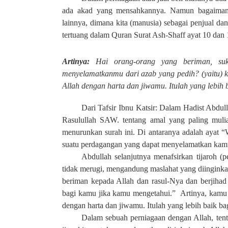
ada akad yang mensahkannya. Namun bagaimana
lainnya, dimana kita (manusia) sebagai penjual dan
tertuang dalam Quran Surat Ash-Shaff ayat 10 dan 
Artinya:
Hai orang-orang yang beriman, suk
menyelamatkanmu dari azab yang pedih? (yaitu) 
Allah dengan harta dan jiwamu. Itulah yang lebih 
Dari Tafsir Ibnu Katsir: Dalam Hadist Abdul
Rasulullah SAW. tentang amal yang paling mulia
menurunkan surah ini. Di antaranya adalah ayat
suatu perdagangan yang dapat menyelamatkan kamu
Abdullah selanjutnya menafsirkan tijaroh (
tidak merugi, mengandung maslahat yang diinginkan
beriman kepada Allah dan rasul-Nya dan berjihad 
bagi kamu jika kamu mengetahui.”
Artinya, kamu 
dengan harta dan jiwamu. Itulah yang lebih baik b
Dalam sebuah perniagaan dengan Allah, tent