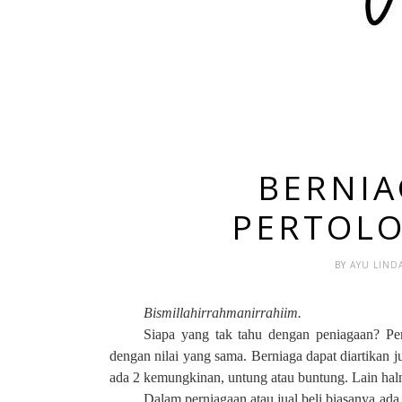
BERNI
PERTOL
BY
AYU LIND
Bismillahirrahmanirrahiim.
Siapa yang tak tahu dengan peniagaan? Pe
dengan nilai yang sama. Berniaga dapat diartikan 
ada 2 kemungkinan, untung atau buntung. Lain haln
Dalam perniagaan atau jual beli biasanya ada