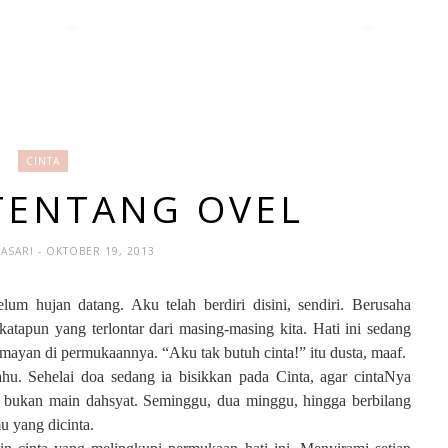
CINTA
TENTANG OVEL
DASARI
- OKTOBER 19, 2013
um hujan datang. Aku telah berdiri disini, sendiri. Berusaha
katapun yang terlontar dari masing-masing kita. Hati ini sedang
semayan di permukaannya. “Aku tak butuh cinta!” itu dusta, maaf.
hu. Sehelai doa sedang ia bisikkan pada Cinta, agar cintaNya
 bukan main dahsyat. Seminggu, dua minggu, hingga berbilang
u yang dicinta.