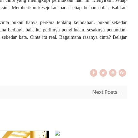
n cinta yang melingkupi permukaan hati ini. Menyirami setiap
sini. Memberikan kesejukan pada setiap helaan nafas. Bahkan
inta bukan hanya perkara tentang keindahan, bukan sekedar
ana berbagi, baik itu perihnya penghinaan, sesaknya penantian,
ekedar kata. Cinta itu real. Bagaimana rasanya cinta? Belajar
Next Posts →