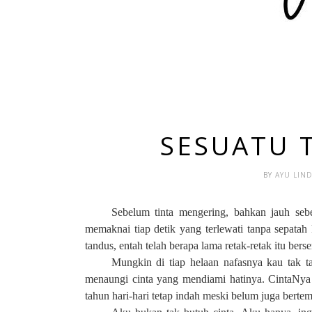
SESUATU 
BY
AYU LIN
Sebelum tinta mengering, bahkan jauh sebel
memaknai tiap detik yang terlewati tanpa sepatah 
tandus, entah telah berapa lama retak-retak itu ber
Mungkin di tiap helaan nafasnya kau tak ta
menaungi cinta yang mendiami hatinya. CintaNya
tahun hari-hari tetap indah meski belum juga bertem