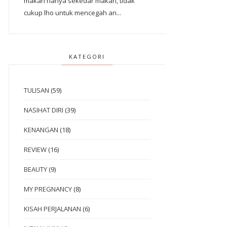
makan hanya sekedar makan, tidak
cukup lho untuk mencegah an...
KATEGORI
TULISAN
(59)
NASIHAT DIRI
(39)
KENANGAN
(18)
REVIEW
(16)
BEAUTY
(9)
MY PREGNANCY
(8)
KISAH PERJALANAN
(6)