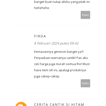
banget buat nutup alisku yang pitak ini
hehehehe
Balas
FIRDA
8 Februari 2024 pukul 09.42
Kemasannya gemesin banget ya?!
Perpaduan warnanya cantik! Pas aku
cek harga juga murah semua lho! Must
have item sih ini, apalagi produknya
juga cakep-cakep
Balas
CERITA CANTIK SI HITAM