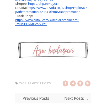
Shopee: 
https://shp.ee/ibj2a1n
Lazada: 
https://www.lazada.co.id/shop/implora/?
path=promotion-42384-0.htm&tab=promotion
Tiktok Shop: 
https://www.tiktok.com/@imploracosmetics?
_t=8jaTs3kMXVo&_r=1
,
TAGS :
BEAUTY
REVIEW
← Previous Posts
Next Posts →