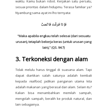
waktu. Kamu bukan robot. Kerjakan satu persatu,
sesuai prioritas dalam hidupmu. Terasa familiar ya?
Nyambung sama ayat ini lho ternyata:
‎فَاِ ذَا فَرَغْتَ فَا نْصَبْ
"Maka apabila engkau telah selesai (dari sesuatu
urusan), tetaplah bekerja keras (untuk urusan yang
lain)," (QS. 94:7)
3. Terkoneksi dengan alam
Tidak melulu harus tinggal di suasana alam. Tapi
dapat diartikan salah satunya adalah kembali
kepada
realfood
, jadikan panganan utama kita
adalah makanan yang berasal dari alam. Selain itu?
Kalian bisa menambahkan memilah sampah,
mengolah sampah, beralih ke produk natural, dan
lain sebagainya.