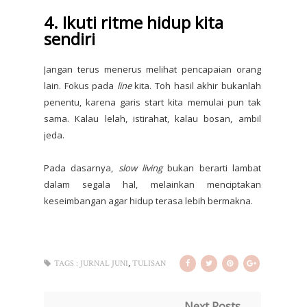
4. Ikuti ritme hidup kita
sendiri
Jangan terus menerus melihat pencapaian orang
lain. Fokus pada
line
kita. Toh hasil akhir bukanlah
penentu, karena garis start kita memulai pun tak
sama. Kalau lelah, istirahat, kalau bosan, ambil
jeda.
Pada dasarnya,
slow living
bukan berarti lambat
dalam segala hal, melainkan menciptakan
keseimbangan agar hidup terasa lebih bermakna.
,
TAGS :
JURNAL JUNI
TULISAN
Next Posts →