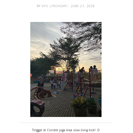
BY
AYU LINDASARI
- JUNI 21, 2026
Tinggal di Condet juga bisa
slow living
kok! :D